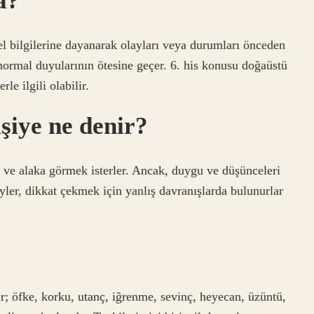
a?
sel bilgilerine dayanarak olayları veya durumları önceden
ormal duyularının ötesine geçer. 6. his konusu doğaüstü
rle ilgili olabilir.
işiye ne denir?
gi ve alaka görmek isterler. Ancak, duygu ve düşünceleri
eyler, dikkat çekmek için yanlış davranışlarda bulunurlar
r; öfke, korku, utanç, iğrenme, sevinç, heyecan, üzüntü,