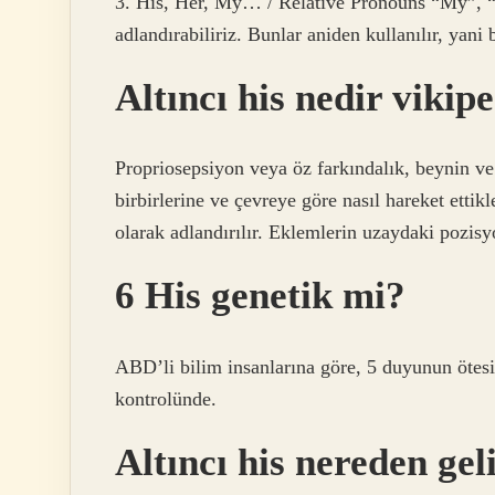
3. His, Her, My… / Relative Pronouns “My”, “y
adlandırabiliriz. Bunlar aniden kullanılır, yani
Altıncı his nedir vikip
Propriosepsiyon veya öz farkındalık, beynin ve
birbirlerine ve çevreye göre nasıl hareket ettik
olarak adlandırılır. Eklemlerin uzaydaki pozisyo
6 His genetik mi?
ABD’li bilim insanlarına göre, 5 duyunun ötesin
kontrolünde.
Altıncı his nereden gel