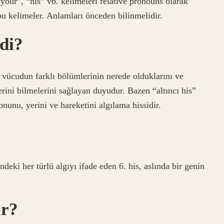
our”, “his” vb. kelimeleri relative pronouns olarak
 bu kelimeler. Anlamları önceden bilinmelidir.
edi?
 vücudun farklı bölümlerinin nerede olduklarını ve
lerini bilmelerini sağlayan duyudur. Bazen “altıncı his”
nunu, yerini ve hareketini algılama hissidir.
deki her türlü algıyı ifade eden 6. his, aslında bir genin
ir?