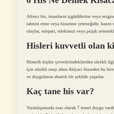
6 His Ne Demek Kısac
Altıncı his, insanların içgüdülerine veya sezgi
tahmin etme veya hissetme yeteneğidir, bazen n
olaylar, telepati, telekinezi veya psişik yetenekle
Hisleri kuvvetli olan k
Histerik kişiler çevrelerindekilerden sürekli il
için sürekli onay alma ihtiyacı hisseden bu bir
ve duygularını abartılı bir şekilde yaşarlar.
Kaç tane his var?
Yaratılışımızda esas olarak 7 temel duygu vardı