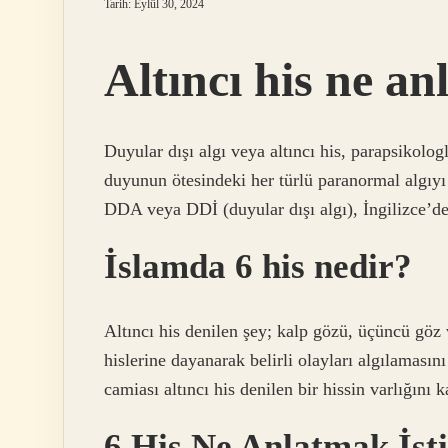
Tarih: Eylül 30, 2024
Altıncı his ne an
Duyular dışı algı veya altıncı his, parapsikologl
duyunun ötesindeki her türlü paranormal algıyı 
DDA veya DDİ (duyular dışı algı), İngilizce’de i
İslamda 6 his nedir?
Altıncı his denilen şey; kalp gözü, üçüncü göz v
hislerine dayanarak belirli olayları algılamasın
camiası altıncı his denilen bir hissin varlığını
6 His Ne Anlatmak İst