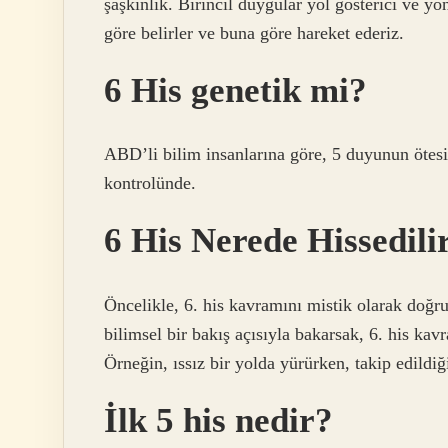
şaşkınlık. Birincil duygular yol gösterici ve yö
göre belirler ve buna göre hareket ederiz.
6 His genetik mi?
ABD’li bilim insanlarına göre, 5 duyunun ötesin
kontrolünde.
6 His Nerede Hissedili
Öncelikle, 6. his kavramını mistik olarak doğr
bilimsel bir bakış açısıyla bakarsak, 6. his kav
Örneğin, ıssız bir yolda yürürken, takip edildi
İlk 5 his nedir?