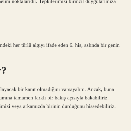
nelim noktalarıdır. Tepkilerimizi birincil duygularımıza
deki her türlü algıyı ifade eden 6. his, aslında bir genin
r?
ulayacak bir kanıt olmadığını varsayalım. Ancak, buna
ramına tamamen farklı bir bakış açısıyla bakabiliriz.
ğimizi veya arkamızda birinin durduğunu hissedebiliriz.