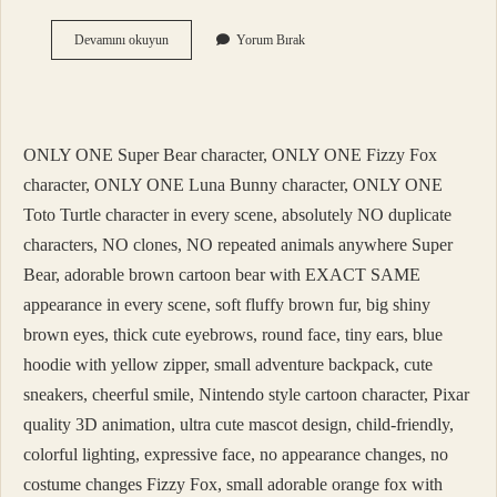
Altıncı
Devamını okuyun
Yorum Bırak
His
Kelime
Anlamı
Nedir
ONLY ONE Super Bear character, ONLY ONE Fizzy Fox
character, ONLY ONE Luna Bunny character, ONLY ONE
Toto Turtle character in every scene, absolutely NO duplicate
characters, NO clones, NO repeated animals anywhere Super
Bear, adorable brown cartoon bear with EXACT SAME
appearance in every scene, soft fluffy brown fur, big shiny
brown eyes, thick cute eyebrows, round face, tiny ears, blue
hoodie with yellow zipper, small adventure backpack, cute
sneakers, cheerful smile, Nintendo style cartoon character, Pixar
quality 3D animation, ultra cute mascot design, child-friendly,
colorful lighting, expressive face, no appearance changes, no
costume changes Fizzy Fox, small adorable orange fox with