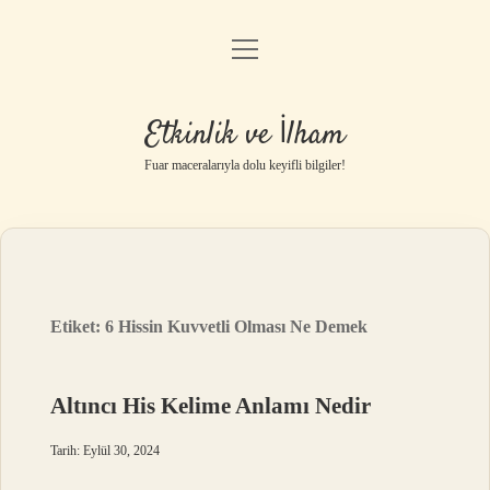
menüyü
Anasayfa
aç
Gizlilik Politikası
Etkinlik ve İlham
Yasal Uyarı
Fuar maceralarıyla dolu keyifli bilgiler!
Hakkımızda
Etiket:
6 Hissin Kuvvetli Olması Ne Demek
Altıncı His Kelime Anlamı Nedir
Tarih: Eylül 30, 2024