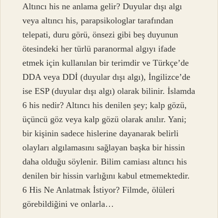
Altıncı his ne anlama gelir? Duyular dışı algı
veya altıncı his, parapsikologlar tarafından
telepati, duru görü, önsezi gibi beş duyunun
ötesindeki her türlü paranormal algıyı ifade
etmek için kullanılan bir terimdir ve Türkçe’de
DDA veya DDİ (duyular dışı algı), İngilizce’de
ise ESP (duyular dışı algı) olarak bilinir. İslamda
6 his nedir? Altıncı his denilen şey; kalp gözü,
üçüncü göz veya kalp gözü olarak anılır. Yani;
bir kişinin sadece hislerine dayanarak belirli
olayları algılamasını sağlayan başka bir hissin
daha olduğu söylenir. Bilim camiası altıncı his
denilen bir hissin varlığını kabul etmemektedir.
6 His Ne Anlatmak İstiyor? Filmde, ölüleri
görebildiğini ve onlarla…