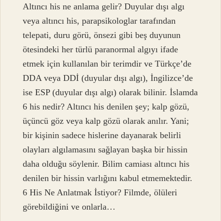
Altıncı his ne anlama gelir? Duyular dışı algı
veya altıncı his, parapsikologlar tarafından
telepati, duru görü, önsezi gibi beş duyunun
ötesindeki her türlü paranormal algıyı ifade
etmek için kullanılan bir terimdir ve Türkçe’de
DDA veya DDİ (duyular dışı algı), İngilizce’de
ise ESP (duyular dışı algı) olarak bilinir. İslamda
6 his nedir? Altıncı his denilen şey; kalp gözü,
üçüncü göz veya kalp gözü olarak anılır. Yani;
bir kişinin sadece hislerine dayanarak belirli
olayları algılamasını sağlayan başka bir hissin
daha olduğu söylenir. Bilim camiası altıncı his
denilen bir hissin varlığını kabul etmemektedir.
6 His Ne Anlatmak İstiyor? Filmde, ölüleri
görebildiğini ve onlarla…