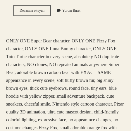
Altıncı
Devamını okuyun
Yorum Bırak
His
Kelime
Anlamı
Nedir
ONLY ONE Super Bear character, ONLY ONE Fizzy Fox
character, ONLY ONE Luna Bunny character, ONLY ONE
Toto Turtle character in every scene, absolutely NO duplicate
characters, NO clones, NO repeated animals anywhere Super
Bear, adorable brown cartoon bear with EXACT SAME
appearance in every scene, soft fluffy brown fur, big shiny
brown eyes, thick cute eyebrows, round face, tiny ears, blue
hoodie with yellow zipper, small adventure backpack, cute
sneakers, cheerful smile, Nintendo style cartoon character, Pixar
quality 3D animation, ultra cute mascot design, child-friendly,
colorful lighting, expressive face, no appearance changes, no
costume changes Fizzy Fox, small adorable orange fox with