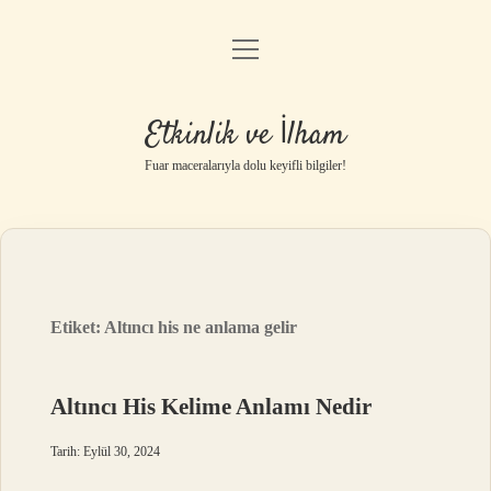
menüyü
Anasayfa
aç
Gizlilik Politikası
Etkinlik ve İlham
Yasal Uyarı
Fuar maceralarıyla dolu keyifli bilgiler!
Hakkımızda
Etiket:
Altıncı his ne anlama gelir
Altıncı His Kelime Anlamı Nedir
Tarih: Eylül 30, 2024