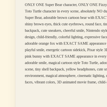
ONLY ONE Super Bear character, ONLY ONE Fizzy
Toto Turtle character in every scene, absolutely NO 
Super Bear, adorable brown cartoon bear with EXACT 
shiny brown eyes, thick cute eyebrows, round face, tin
backpack, cute sneakers, cheerful smile, Nintendo styl
design, child-friendly, colorful lighting, expressive 
adorable orange fox with EXACT SAME appearance in ev
playful smile, energetic cartoon sidekick, Pixar styl
pink bunny with EXACT SAME appearance in every scene
adorable smile, magical cartoon style Toto Turtle, 
scene, tiny shell backpack, yellow headphones, cute sm
environment, magical atmosphere, cinematic lighting, u
faces, vibrant colors, 3D animated movie frame, child-