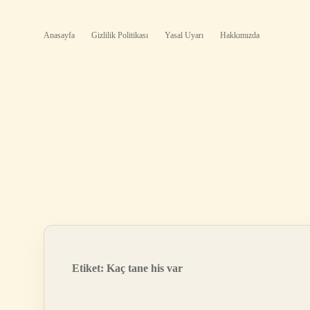
Anasayfa
Gizlilik Politikası
Yasal Uyarı
Hakkımızda
Etiket:
Kaç tane his var