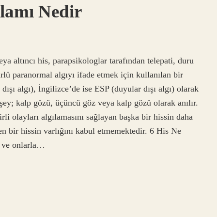
nlamı Nedir
ya altıncı his, parapsikologlar tarafından telepati, duru
rlü paranormal algıyı ifade etmek için kullanılan bir
şı algı), İngilizce’de ise ESP (duyular dışı algı) olarak
n şey; kalp gözü, üçüncü göz veya kalp gözü olarak anılır.
irli olayları algılamasını sağlayan başka bir hissin daha
len bir hissin varlığını kabul etmemektedir. 6 His Ne
i ve onlarla…