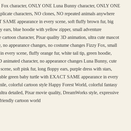
 Fox character, ONLY ONE Luna Bunny character, ONLY ONE
duplicate characters, NO clones, NO repeated animals anywhere
SAME appearance in every scene, soft fluffy brown fur, big
y ears, blue hoodie with yellow zipper, small adventure
e cartoon character, Pixar quality 3D animation, ultra cute mascot
face, no appearance changes, no costume changes Fizzy Fox, small
ery scene, fluffy orange fur, white tail tip, green hoodie,
e 3D animated character, no appearance changes Luna Bunny, cute
, soft pink fur, long floppy ears, purple dress with stars,
adorable green baby turtle with EXACT SAME appearance in every
ile, colorful cartoon style Happy Forest World, colorful fantasy
ltra detailed, Pixar movie quality, DreamWorks style, expressive
friendly cartoon world