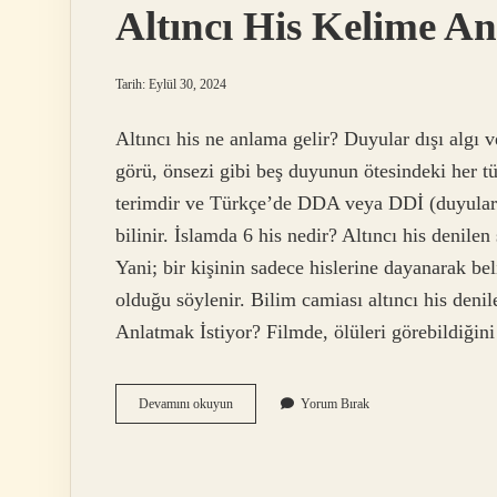
Altıncı His Kelime A
Tarih: Eylül 30, 2024
Altıncı his ne anlama gelir? Duyular dışı algı ve
görü, önsezi gibi beş duyunun ötesindeki her tü
terimdir ve Türkçe’de DDA veya DDİ (duyular dı
bilinir. İslamda 6 his nedir? Altıncı his denile
Yani; bir kişinin sadece hislerine dayanarak bel
olduğu söylenir. Bilim camiası altıncı his deni
Anlatmak İstiyor? Filmde, ölüleri görebildiğin
Altıncı
Devamını okuyun
Yorum Bırak
His
Kelime
Anlamı
Nedir