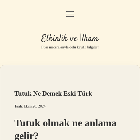
menüyü
Anasayfa
aç
Gizlilik Politikası
Etkinlik ve İlham
Yasal Uyarı
Fuar maceralarıyla dolu keyifli bilgiler!
Hakkımızda
Tutuk Ne Demek Eski Türk
Tarih: Ekim 28, 2024
Tutuk olmak ne anlama
gelir?