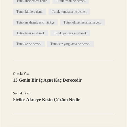
Tutuk incelemesi nedir
Tutuk insan ne demek
Tutuk kimlere denir
Tutuk konuşma ne demek
Tutuk ne demek eski Türkçe
Tutuk olmak ne anlama gelir
Tutuk tavir ne demek
Tutuk yapmak ne demek
Tutuklar ne demek
Tutuksuz yargılama ne demek
Önceki Yazı
13 Genin Bir Iç Açısı Kaç Derecedir
Sonraki Yazı
Sivilce Akneye Kesin Çözüm Nedir