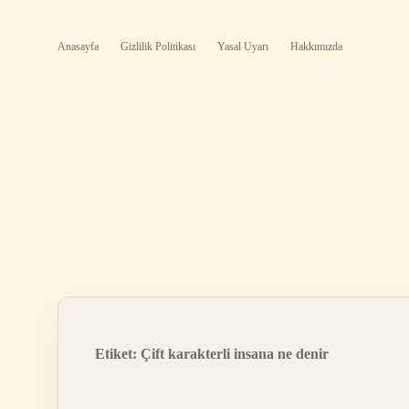
Anasayfa
Gizlilik Politikası
Yasal Uyarı
Hakkımızda
Etiket:
Çift karakterli insana ne denir