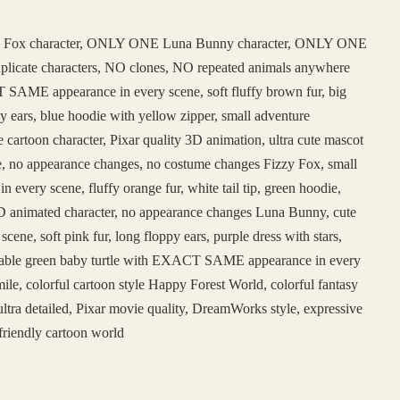
 Fox character, ONLY ONE Luna Bunny character, ONLY ONE
duplicate characters, NO clones, NO repeated animals anywhere
SAME appearance in every scene, soft fluffy brown fur, big
y ears, blue hoodie with yellow zipper, small adventure
e cartoon character, Pixar quality 3D animation, ultra cute mascot
face, no appearance changes, no costume changes Fizzy Fox, small
ery scene, fluffy orange fur, white tail tip, green hoodie,
e 3D animated character, no appearance changes Luna Bunny, cute
, soft pink fur, long floppy ears, purple dress with stars,
adorable green baby turtle with EXACT SAME appearance in every
ile, colorful cartoon style Happy Forest World, colorful fantasy
ltra detailed, Pixar movie quality, DreamWorks style, expressive
friendly cartoon world