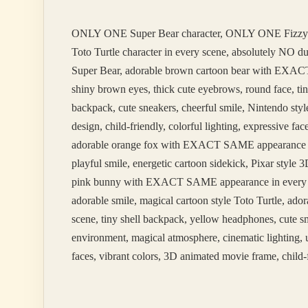
Türk
ONLY ONE Super Bear character, ONLY ONE Fizzy
Toto Turtle character in every scene, absolutely NO 
Super Bear, adorable brown cartoon bear with EXACT 
shiny brown eyes, thick cute eyebrows, round face, tin
backpack, cute sneakers, cheerful smile, Nintendo styl
design, child-friendly, colorful lighting, expressive 
adorable orange fox with EXACT SAME appearance in ev
playful smile, energetic cartoon sidekick, Pixar styl
pink bunny with EXACT SAME appearance in every scene
adorable smile, magical cartoon style Toto Turtle, 
scene, tiny shell backpack, yellow headphones, cute sm
environment, magical atmosphere, cinematic lighting, u
faces, vibrant colors, 3D animated movie frame, child-