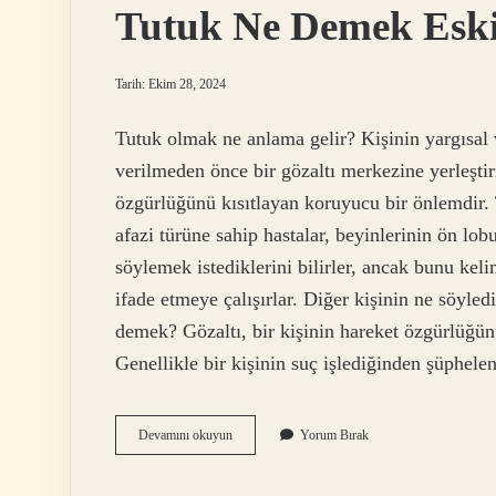
Tutuk Ne Demek Esk
Tarih: Ekim 28, 2024
Tutuk olmak ne anlama gelir? Kişinin yargısal 
verilmeden önce bir gözaltı merkezine yerleştir
özgürlüğünü kısıtlayan koruyucu bir önlemdir.
afazi türüne sahip hastalar, beyinlerinin ön lob
söylemek istediklerini bilirler, ancak bunu kel
ifade etmeye çalışırlar. Diğer kişinin ne söyl
demek? Gözaltı, bir kişinin hareket özgürlüğü
Genellikle bir kişinin suç işlediğinden şüphele
Tutuk
Devamını okuyun
Yorum Bırak
Ne
Demek
Eski