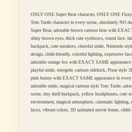
Türk
ONLY ONE Super Bear character, ONLY ONE Fizzy
Toto Turtle character in every scene, absolutely NO 
Super Bear, adorable brown cartoon bear with EXACT 
shiny brown eyes, thick cute eyebrows, round face, tin
backpack, cute sneakers, cheerful smile, Nintendo styl
design, child-friendly, colorful lighting, expressive 
adorable orange fox with EXACT SAME appearance in ev
playful smile, energetic cartoon sidekick, Pixar styl
pink bunny with EXACT SAME appearance in every scene
adorable smile, magical cartoon style Toto Turtle, 
scene, tiny shell backpack, yellow headphones, cute sm
environment, magical atmosphere, cinematic lighting, u
faces, vibrant colors, 3D animated movie frame, child-