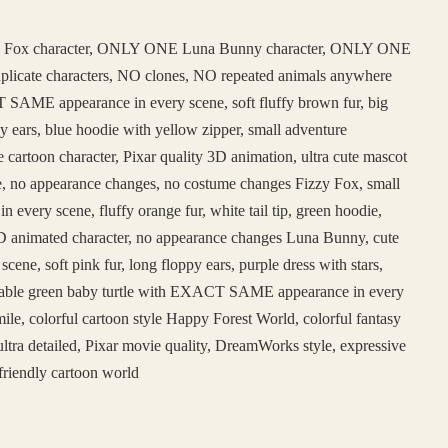
 Fox character, ONLY ONE Luna Bunny character, ONLY ONE
duplicate characters, NO clones, NO repeated animals anywhere
SAME appearance in every scene, soft fluffy brown fur, big
y ears, blue hoodie with yellow zipper, small adventure
e cartoon character, Pixar quality 3D animation, ultra cute mascot
face, no appearance changes, no costume changes Fizzy Fox, small
ery scene, fluffy orange fur, white tail tip, green hoodie,
e 3D animated character, no appearance changes Luna Bunny, cute
, soft pink fur, long floppy ears, purple dress with stars,
adorable green baby turtle with EXACT SAME appearance in every
ile, colorful cartoon style Happy Forest World, colorful fantasy
ltra detailed, Pixar movie quality, DreamWorks style, expressive
friendly cartoon world