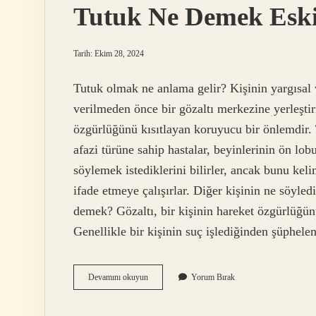
Tutuk Ne Demek Esk
Tarih: Ekim 28, 2024
Tutuk olmak ne anlama gelir? Kişinin yargısal 
verilmeden önce bir gözaltı merkezine yerleştir
özgürlüğünü kısıtlayan koruyucu bir önlemdir.
afazi türüne sahip hastalar, beyinlerinin ön lob
söylemek istediklerini bilirler, ancak bunu kel
ifade etmeye çalışırlar. Diğer kişinin ne söyl
demek? Gözaltı, bir kişinin hareket özgürlüğü
Genellikle bir kişinin suç işlediğinden şüphele
Tutuk
Devamını okuyun
Yorum Bırak
Ne
Demek
Eski