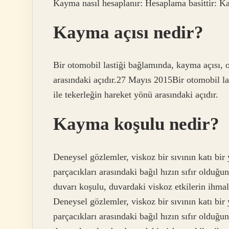
Kayma nasıl hesaplanır: Hesaplama basittir: Kay
Kayma açısı nedir?
Bir otomobil lastiği bağlamında, kayma açısı, 
arasındaki açıdır.27 Mayıs 2015Bir otomobil l
ile tekerleğin hareket yönü arasındaki açıdır.
Kayma koşulu nedir?
Deneysel gözlemler, viskoz bir sıvının katı bir
parçacıkları arasındaki bağıl hızın sıfır old
duvarı koşulu, duvardaki viskoz etkilerin ihma
Deneysel gözlemler, viskoz bir sıvının katı bir
parçacıkları arasındaki bağıl hızın sıfır old