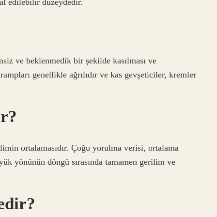
l edilebilir düzeydedir.
?
emsiz ve beklenmedik bir şekilde kasılması ve
rampları genellikle ağrılıdır ve kas gevşeticiler, kremler
ir?
min ortalamasıdır. Çoğu yorulma verisi, ortalama
Bu, yük yönünün döngü sırasında tamamen gerilim ve
edir?