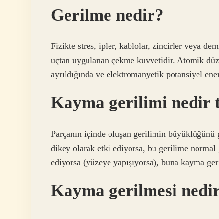
Gerilme nedir?
Fizikte stres, ipler, kablolar, zincirler veya de
uçtan uygulanan çekme kuvvetidir. Atomik düze
ayrıldığında ve elektromanyetik potansiyel ene
Kayma gerilimi nedir 
Parçanın içinde oluşan gerilimin büyüklüğünü g
dikey olarak etki ediyorsa, bu gerilime normal 
ediyorsa (yüzeye yapışıyorsa), buna kayma geril
Kayma gerilmesi nedir