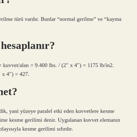
 gerilme türü vardır. Bunlar “normal gerilme” ve “kayma
 hesaplanır?
kuvvet/alan = 9.400 lbs. / (2″ x 4″) = 1175 lb/in2.
″ x 4″) = 427.
met?
 dik, yani yüzeye paralel etki eden kuvvetlere kesme
ilime kesme gerilimi denir. Uygulanan kuvvet elemanın
layısıyla kesme gerilimi sıfırdır.