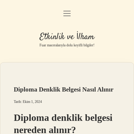
menüyü
Anasayfa
aç
Gizlilik Politikası
Etkinlik ve İlham
Yasal Uyarı
Fuar maceralarıyla dolu keyifli bilgiler!
Hakkımızda
Diploma Denklik Belgesi Nasıl Alınır
Tarih: Ekim 1, 2024
Diploma denklik belgesi
nereden alınır?