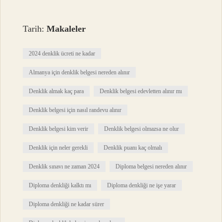
Tarih:
Makaleler
2024 denklik ücreti ne kadar
Almanya için denklik belgesi nereden alınır
Denklik almak kaç para
Denklik belgesi edevletten alınır mı
Denklik belgesi için nasıl randevu alınır
Denklik belgesi kim verir
Denklik belgesi olmazsa ne olur
Denklik için neler gerekli
Denklik puanı kaç olmalı
Denklik sınavı ne zaman 2024
Diploma belgesi nereden alınır
Diploma denkliği kalktı mı
Diploma denkliği ne işe yarar
Diploma denkliği ne kadar sürer