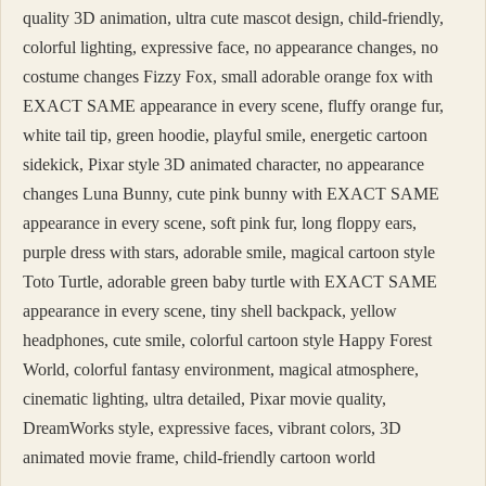
quality 3D animation, ultra cute mascot design, child-friendly,
colorful lighting, expressive face, no appearance changes, no
costume changes Fizzy Fox, small adorable orange fox with
EXACT SAME appearance in every scene, fluffy orange fur,
white tail tip, green hoodie, playful smile, energetic cartoon
sidekick, Pixar style 3D animated character, no appearance
changes Luna Bunny, cute pink bunny with EXACT SAME
appearance in every scene, soft pink fur, long floppy ears,
purple dress with stars, adorable smile, magical cartoon style
Toto Turtle, adorable green baby turtle with EXACT SAME
appearance in every scene, tiny shell backpack, yellow
headphones, cute smile, colorful cartoon style Happy Forest
World, colorful fantasy environment, magical atmosphere,
cinematic lighting, ultra detailed, Pixar movie quality,
DreamWorks style, expressive faces, vibrant colors, 3D
animated movie frame, child-friendly cartoon world