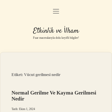
menüyü
Anasayfa
aç
Gizlilik Politikası
Etkinlik ve İlham
Yasal Uyarı
Fuar maceralarıyla dolu keyifli bilgiler!
Hakkımızda
Etiket:
Vücut gerilmesi nedir
Normal Gerilme Ve Kayma Gerilmesi
Nedir
Tarih: Ekim 1, 2024