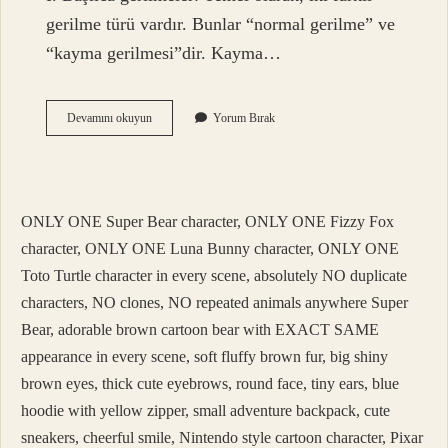
gerilme türü vardır. Bunlar “normal gerilme” ve
“kayma gerilmesi”dir. Kayma…
Normal
Devamını okuyun
Yorum Bırak
Gerilme
Ve
Kayma
Gerilmesi
Nedir
ONLY ONE Super Bear character, ONLY ONE Fizzy Fox
character, ONLY ONE Luna Bunny character, ONLY ONE
Toto Turtle character in every scene, absolutely NO duplicate
characters, NO clones, NO repeated animals anywhere Super
Bear, adorable brown cartoon bear with EXACT SAME
appearance in every scene, soft fluffy brown fur, big shiny
brown eyes, thick cute eyebrows, round face, tiny ears, blue
hoodie with yellow zipper, small adventure backpack, cute
sneakers, cheerful smile, Nintendo style cartoon character, Pixar