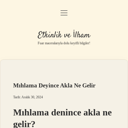
menüyü
Anasayfa
aç
Gizlilik Politikası
Etkinlik ve İlham
Yasal Uyarı
Fuar maceralarıyla dolu keyifli bilgiler!
Hakkımızda
Mıhlama Deyince Akla Ne Gelir
Tarih: Aralık 30, 2024
Mıhlama denince akla ne
gelir?