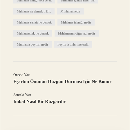
Mıhlama hangi yöreye ait
Mıhlama içinde neler var
Mıhlama ne demek TDK
Mıhlama nedir
Mıhlama sanatı ne demek
Mıhlama tekniği nedir
Mıhlamacılık ne demek
Mıhlamanın diğer adı nedir
Muhlama peyniri nedir
Peynir isimleri nelerdir
Önceki Yazı
Eşarbın Önünün Düzgün Durması Için Ne Konur
Sonraki Yazı
Imbat Nasıl Bir Rüzgardır