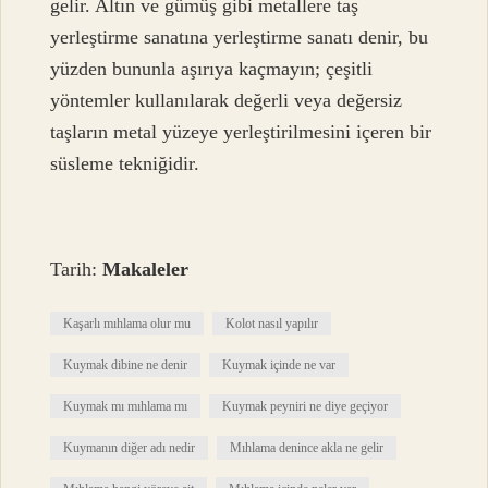
gelir. Altın ve gümüş gibi metallere taş
yerleştirme sanatına yerleştirme sanatı denir, bu
yüzden bununla aşırıya kaçmayın; çeşitli
yöntemler kullanılarak değerli veya değersiz
taşların metal yüzeye yerleştirilmesini içeren bir
süsleme tekniğidir.
Tarih:
Makaleler
Kaşarlı mıhlama olur mu
Kolot nasıl yapılır
Kuymak dibine ne denir
Kuymak içinde ne var
Kuymak mı mıhlama mı
Kuymak peyniri ne diye geçiyor
Kuymanın diğer adı nedir
Mıhlama denince akla ne gelir