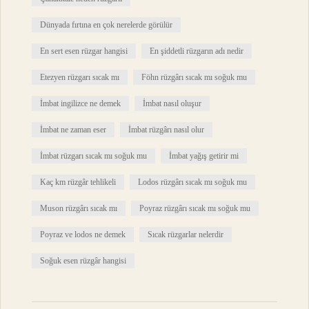
Dünyada fırtına en çok nerelerde görülür
En sert esen rüzgar hangisi
En şiddetli rüzgarın adı nedir
Etezyen rüzgarı sıcak mı
Föhn rüzgârı sıcak mı soğuk mu
İmbat ingilizce ne demek
İmbat nasıl oluşur
İmbat ne zaman eser
İmbat rüzgârı nasıl olur
İmbat rüzgarı sıcak mı soğuk mu
İmbat yağış getirir mi
Kaç km rüzgâr tehlikeli
Lodos rüzgârı sıcak mı soğuk mu
Muson rüzgârı sıcak mı
Poyraz rüzgârı sıcak mı soğuk mu
Poyraz ve lodos ne demek
Sıcak rüzgarlar nelerdir
Soğuk esen rüzgâr hangisi