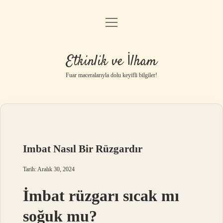
menüyü
Anasayfa
aç
Gizlilik Politikası
Etkinlik ve İlham
Yasal Uyarı
Fuar maceralarıyla dolu keyifli bilgiler!
Hakkımızda
Imbat Nasıl Bir Rüzgardır
Tarih: Aralık 30, 2024
İmbat rüzgarı sıcak mı
soğuk mu?