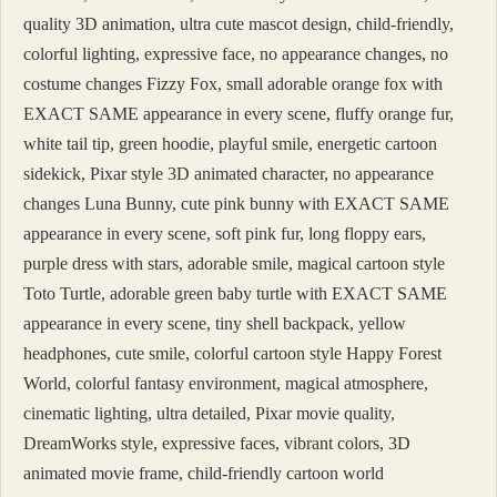
quality 3D animation, ultra cute mascot design, child-friendly,
colorful lighting, expressive face, no appearance changes, no
costume changes Fizzy Fox, small adorable orange fox with
EXACT SAME appearance in every scene, fluffy orange fur,
white tail tip, green hoodie, playful smile, energetic cartoon
sidekick, Pixar style 3D animated character, no appearance
changes Luna Bunny, cute pink bunny with EXACT SAME
appearance in every scene, soft pink fur, long floppy ears,
purple dress with stars, adorable smile, magical cartoon style
Toto Turtle, adorable green baby turtle with EXACT SAME
appearance in every scene, tiny shell backpack, yellow
headphones, cute smile, colorful cartoon style Happy Forest
World, colorful fantasy environment, magical atmosphere,
cinematic lighting, ultra detailed, Pixar movie quality,
DreamWorks style, expressive faces, vibrant colors, 3D
animated movie frame, child-friendly cartoon world