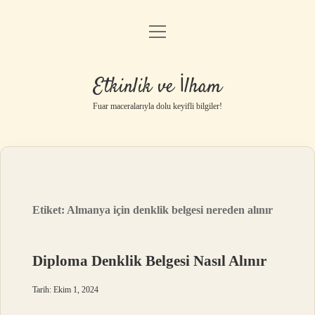
menüyü
Anasayfa
aç
Gizlilik Politikası
Etkinlik ve İlham
Yasal Uyarı
Fuar maceralarıyla dolu keyifli bilgiler!
Hakkımızda
Etiket:
Almanya için denklik belgesi nereden alınır
Diploma Denklik Belgesi Nasıl Alınır
Tarih: Ekim 1, 2024