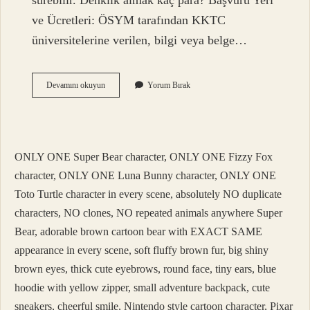
sürebilir. Denklik almak kaç para? Başvuru Yeri
ve Ücretleri: ÖSYM tarafından KKTC
üniversitelerine verilen, bilgi veya belge…
Diploma
Devamını okuyun
Yorum Bırak
Denklik
Belgesi
Nasıl
Alınır
ONLY ONE Super Bear character, ONLY ONE Fizzy Fox
character, ONLY ONE Luna Bunny character, ONLY ONE
Toto Turtle character in every scene, absolutely NO duplicate
characters, NO clones, NO repeated animals anywhere Super
Bear, adorable brown cartoon bear with EXACT SAME
appearance in every scene, soft fluffy brown fur, big shiny
brown eyes, thick cute eyebrows, round face, tiny ears, blue
hoodie with yellow zipper, small adventure backpack, cute
sneakers, cheerful smile, Nintendo style cartoon character, Pixar