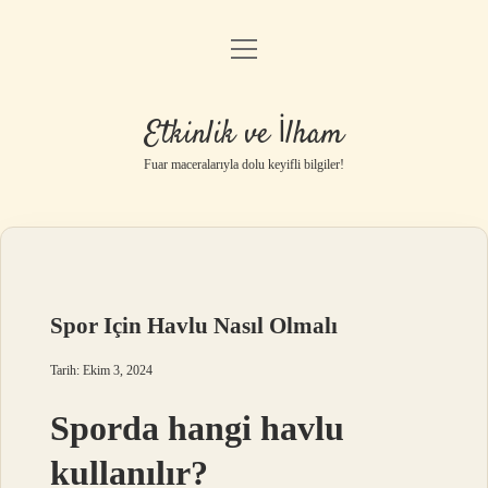
menüyü
Anasayfa
aç
Gizlilik Politikası
Etkinlik ve İlham
Yasal Uyarı
Fuar maceralarıyla dolu keyifli bilgiler!
Hakkımızda
Spor Için Havlu Nasıl Olmalı
Tarih: Ekim 3, 2024
Sporda hangi havlu
kullanılır?