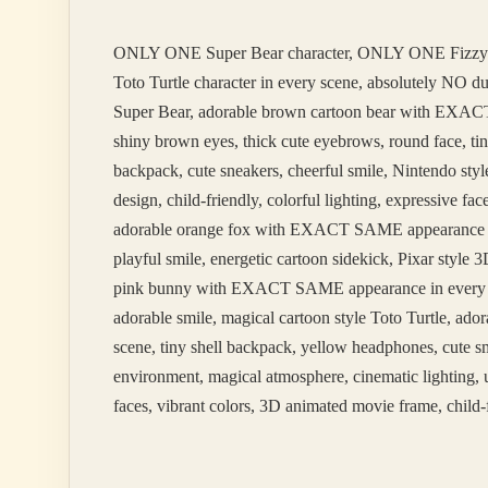
Olmalı
ONLY ONE Super Bear character, ONLY ONE Fizzy
Toto Turtle character in every scene, absolutely NO 
Super Bear, adorable brown cartoon bear with EXACT 
shiny brown eyes, thick cute eyebrows, round face, tin
backpack, cute sneakers, cheerful smile, Nintendo styl
design, child-friendly, colorful lighting, expressive 
adorable orange fox with EXACT SAME appearance in ev
playful smile, energetic cartoon sidekick, Pixar styl
pink bunny with EXACT SAME appearance in every scene
adorable smile, magical cartoon style Toto Turtle, 
scene, tiny shell backpack, yellow headphones, cute sm
environment, magical atmosphere, cinematic lighting, u
faces, vibrant colors, 3D animated movie frame, child-