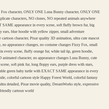
 Fox character, ONLY ONE Luna Bunny character, ONLY ONE
duplicate characters, NO clones, NO repeated animals anywhere
SAME appearance in every scene, soft fluffy brown fur, big
y ears, blue hoodie with yellow zipper, small adventure
e cartoon character, Pixar quality 3D animation, ultra cute mascot
face, no appearance changes, no costume changes Fizzy Fox, small
ery scene, fluffy orange fur, white tail tip, green hoodie,
e 3D animated character, no appearance changes Luna Bunny, cute
, soft pink fur, long floppy ears, purple dress with stars,
adorable green baby turtle with EXACT SAME appearance in every
ile, colorful cartoon style Happy Forest World, colorful fantasy
ltra detailed, Pixar movie quality, DreamWorks style, expressive
friendly cartoon world