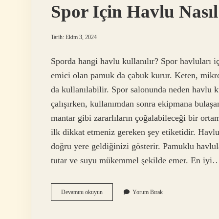
Spor Için Havlu Nası
Tarih: Ekim 3, 2024
Sporda hangi havlu kullanılır? Spor havluları 
emici olan pamuk da çabuk kurur. Keten, mikro
da kullanılabilir. Spor salonunda neden havlu k
çalışırken, kullanımdan sonra ekipmana bulaşan 
mantar gibi zararlıların çoğalabileceği bir orta
ilk dikkat etmeniz gereken şey etiketidir. Ha
doğru yere geldiğinizi gösterir. Pamuklu havlul
tutar ve suyu mükemmel şekilde emer. En iyi
Spor
Devamını okuyun
Yorum Bırak
Için
Havlu
Nasıl