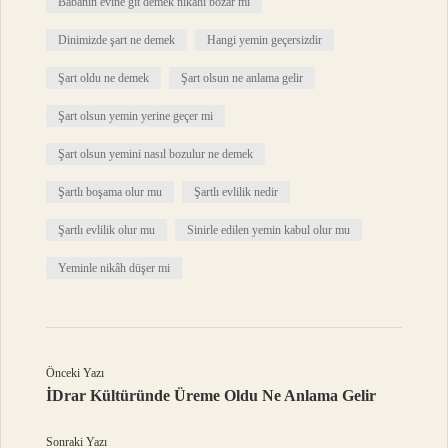
Babanın evine git demek nikahı bozar mı
Dinimizde şart ne demek
Hangi yemin geçersizdir
Şart oldu ne demek
Şart olsun ne anlama gelir
Şart olsun yemin yerine geçer mi
Şart olsun yemini nasıl bozulur ne demek
Şartlı boşama olur mu
Şartlı evlilik nedir
Şartlı evlilik olur mu
Sinirle edilen yemin kabul olur mu
Yeminle nikâh düşer mi
Önceki Yazı
İDrar Kültüründe Üreme Oldu Ne Anlama Gelir
Sonraki Yazı