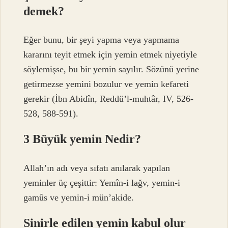
demek?
Eğer bunu, bir şeyi yapma veya yapmama
kararını teyit etmek için yemin etmek niyetiyle
söylemişse, bu bir yemin sayılır. Sözünü yerine
getirmezse yemini bozulur ve yemin kefareti
gerekir (İbn Abidîn, Reddü’l-muhtâr, IV, 526-
528, 588-591).
3 Büyük yemin Nedir?
Allah’ın adı veya sıfatı anılarak yapılan
yeminler üç çeşittir: Yemîn-i lağv, yemin-i
gamûs ve yemin-i mün’akide.
Sinirle edilen yemin kabul olur