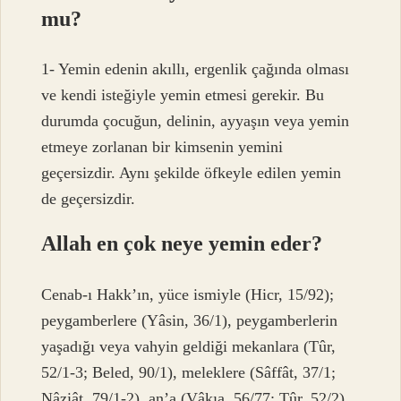
mu?
1- Yemin edenin akıllı, ergenlik çağında olması
ve kendi isteğiyle yemin etmesi gerekir. Bu
durumda çocuğun, delinin, ayyaşın veya yemin
etmeye zorlanan bir kimsenin yemini
geçersizdir. Aynı şekilde öfkeyle edilen yemin
de geçersizdir.
Allah en çok neye yemin eder?
Cenab-ı Hakk’ın, yüce ismiyle (Hicr, 15/92);
peygamberlere (Yâsin, 36/1), peygamberlerin
yaşadığı veya vahyin geldiği mekanlara (Tûr,
52/1-3; Beled, 90/1), meleklere (Sâffât, 37/1;
Nâziât, 79/1-2), an’a (Vâkıa, 56/77; Tûr, 52/2),