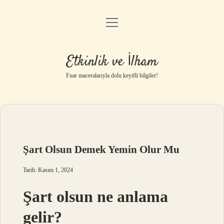
menüyü
Anasayfa
aç
Gizlilik Politikası
Etkinlik ve İlham
Yasal Uyarı
Fuar maceralarıyla dolu keyifli bilgiler!
Hakkımızda
Şart Olsun Demek Yemin Olur Mu
Tarih: Kasım 1, 2024
Şart olsun ne anlama
gelir?