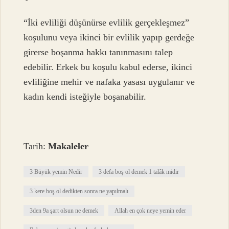
“İki evliliği düşünürse evlilik gerçekleşmez”
koşulunu veya ikinci bir evlilik yapıp gerdeğe
girerse boşanma hakkı tanınmasını talep
edebilir. Erkek bu koşulu kabul ederse, ikinci
evliliğine mehir ve nafaka yasası uygulanır ve
kadın kendi isteğiyle boşanabilir.
Tarih:
Makaleler
3 Büyük yemin Nedir
3 defa boş ol demek 1 talâk midir
3 kere boş ol dedikten sonra ne yapılmalı
3den 9a şart olsun ne demek
Allah en çok neye yemin eder