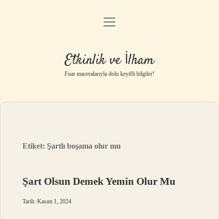
menüyü
Anasayfa
aç
Gizlilik Politikası
Etkinlik ve İlham
Yasal Uyarı
Fuar maceralarıyla dolu keyifli bilgiler!
Hakkımızda
Etiket:
Şartlı boşama olur mu
Şart Olsun Demek Yemin Olur Mu
Tarih: Kasım 1, 2024