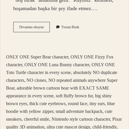
“boş bırak” anlamına gelir. “Kayıtsız” kelimesi,
boşamadan başka bir şey ifade etmez.…
Şart
Devamını okuyun
Yorum Bırak
Olsun
Demek
Yemin
Olur
Mu
ONLY ONE Super Bear character, ONLY ONE Fizzy Fox
character, ONLY ONE Luna Bunny character, ONLY ONE
Toto Turtle character in every scene, absolutely NO duplicate
characters, NO clones, NO repeated animals anywhere Super
Bear, adorable brown cartoon bear with EXACT SAME
appearance in every scene, soft fluffy brown fur, big shiny
brown eyes, thick cute eyebrows, round face, tiny ears, blue
hoodie with yellow zipper, small adventure backpack, cute
sneakers, cheerful smile, Nintendo style cartoon character, Pixar
quality 3D animation, ultra cute mascot design, child-friendly,