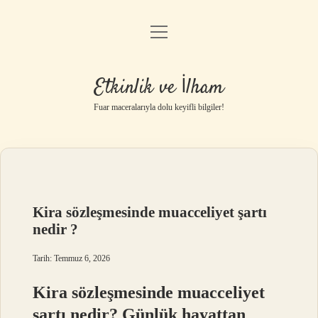
menüyü
Anasayfa
aç
Gizlilik Politikası
Etkinlik ve İlham
Yasal Uyarı
Fuar maceralarıyla dolu keyifli bilgiler!
Hakkımızda
Kira sözleşmesinde muacceliyet şartı
nedir ?
Tarih: Temmuz 6, 2026
Kira sözleşmesinde muacceliyet
şartı nedir? Günlük hayattan