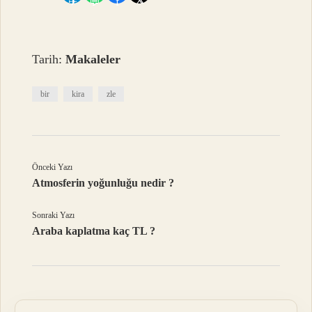
𝕏
✈
💬
f
Tarih:
Makaleler
bir
kira
zle
Önceki Yazı
Atmosferin yoğunluğu nedir ?
Sonraki Yazı
Araba kaplatma kaç TL ?