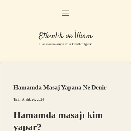
menüyü
Anasayfa
aç
Gizlilik Politikası
Etkinlik ve İlham
Yasal Uyarı
Fuar maceralarıyla dolu keyifli bilgiler!
Hakkımızda
Hamamda Masaj Yapana Ne Denir
Tarih: Aralık 26, 2024
Hamamda masajı kim
yapar?