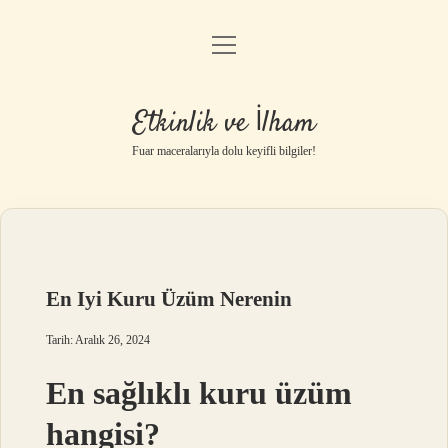
menüyü
Anasayfa
aç
Gizlilik Politikası
Etkinlik ve İlham
Yasal Uyarı
Fuar maceralarıyla dolu keyifli bilgiler!
Hakkımızda
En Iyi Kuru Üzüm Nerenin
Tarih: Aralık 26, 2024
En sağlıklı kuru üzüm
hangisi?