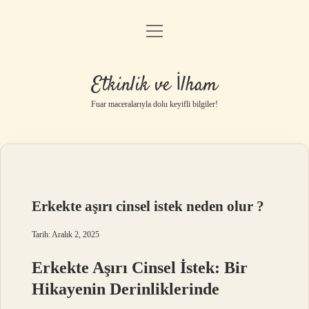
menüyü
Anasayfa
aç
Gizlilik Politikası
Etkinlik ve İlham
Yasal Uyarı
Fuar maceralarıyla dolu keyifli bilgiler!
Hakkımızda
Erkekte aşırı cinsel istek neden olur ?
Tarih: Aralık 2, 2025
Erkekte Aşırı Cinsel İstek: Bir
Hikayenin Derinliklerinde