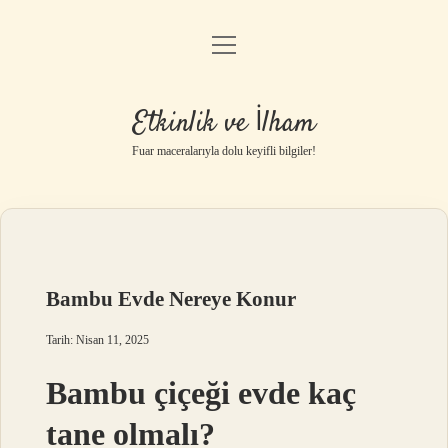
menüyü
Anasayfa
aç
Gizlilik Politikası
Etkinlik ve İlham
Yasal Uyarı
Fuar maceralarıyla dolu keyifli bilgiler!
Hakkımızda
Bambu Evde Nereye Konur
Tarih: Nisan 11, 2025
Bambu çiçeği evde kaç
tane olmalı?