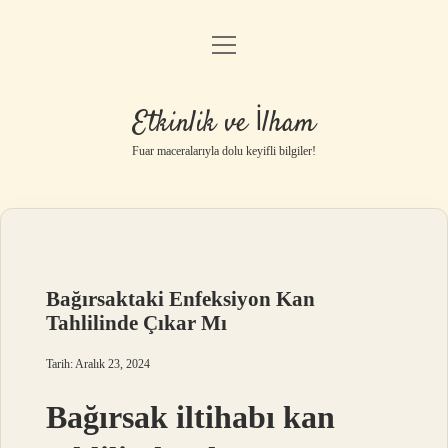
menüyü
Anasayfa
aç
Gizlilik Politikası
Etkinlik ve İlham
Yasal Uyarı
Fuar maceralarıyla dolu keyifli bilgiler!
Hakkımızda
Bağırsaktaki Enfeksiyon Kan
Tahlilinde Çıkar Mı
Tarih: Aralık 23, 2024
Bağırsak iltihabı kan