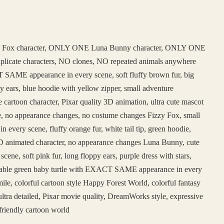
 Fox character, ONLY ONE Luna Bunny character, ONLY ONE
duplicate characters, NO clones, NO repeated animals anywhere
SAME appearance in every scene, soft fluffy brown fur, big
y ears, blue hoodie with yellow zipper, small adventure
e cartoon character, Pixar quality 3D animation, ultra cute mascot
face, no appearance changes, no costume changes Fizzy Fox, small
ery scene, fluffy orange fur, white tail tip, green hoodie,
e 3D animated character, no appearance changes Luna Bunny, cute
, soft pink fur, long floppy ears, purple dress with stars,
adorable green baby turtle with EXACT SAME appearance in every
ile, colorful cartoon style Happy Forest World, colorful fantasy
ltra detailed, Pixar movie quality, DreamWorks style, expressive
friendly cartoon world