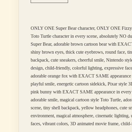
Enfeksiyon
Kan
Tahlilinde
Çıkar
Mı
ONLY ONE Super Bear character, ONLY ONE Fizzy
Toto Turtle character in every scene, absolutely NO 
Super Bear, adorable brown cartoon bear with EXACT 
shiny brown eyes, thick cute eyebrows, round face, tin
backpack, cute sneakers, cheerful smile, Nintendo styl
design, child-friendly, colorful lighting, expressive 
adorable orange fox with EXACT SAME appearance in ev
playful smile, energetic cartoon sidekick, Pixar styl
pink bunny with EXACT SAME appearance in every scene
adorable smile, magical cartoon style Toto Turtle, 
scene, tiny shell backpack, yellow headphones, cute sm
environment, magical atmosphere, cinematic lighting, u
faces, vibrant colors, 3D animated movie frame, child-