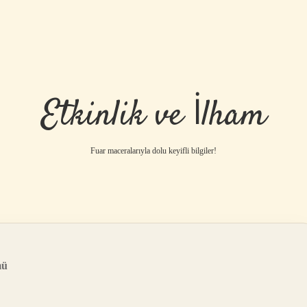
Etkinlik ve İlham
Fuar maceralarıyla dolu keyifli bilgiler!
mü