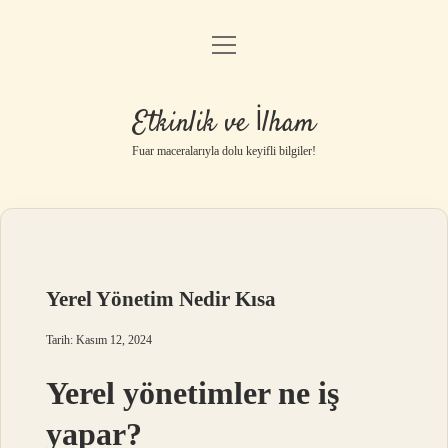
menüyü
Anasayfa
aç
Gizlilik Politikası
Etkinlik ve İlham
Yasal Uyarı
Fuar maceralarıyla dolu keyifli bilgiler!
Hakkımızda
Yerel Yönetim Nedir Kısa
Tarih: Kasım 12, 2024
Yerel yönetimler ne iş
yapar?