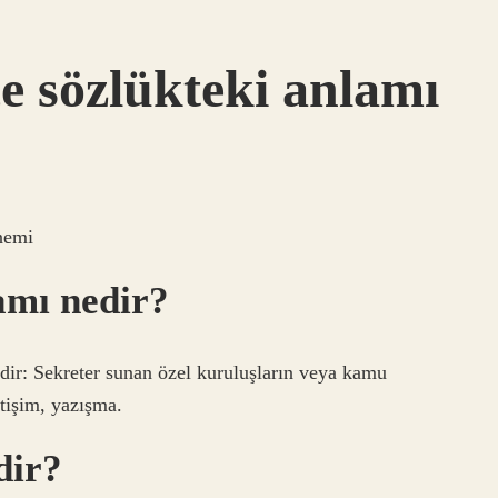
 sözlükteki anlamı
nemi
amı nedir?
r: Sekreter sunan özel kuruluşların veya kamu
etişim, yazışma.
dir?