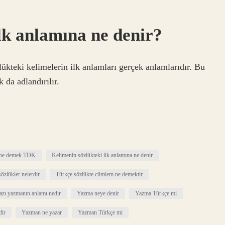
lk anlamına ne denir?
ükteki kelimelerin ilk anlamları gerçek anlamlarıdır. Bu
 da adlandırılır.
 ne demek TDK
Kelimenin sözlükteki ilk anlamına ne denir
özlükler nelerdir
Türkçe sözlükte cümlem ne demektir
azı yazmanın anlamı nedir
Yazma neye denir
Yazma Türkçe mi
dir
Yazman ne yazar
Yazman Türkçe mi