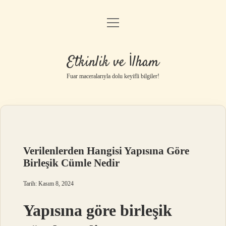
menüyü
Anasayfa
aç
Gizlilik Politikası
Etkinlik ve İlham
Yasal Uyarı
Fuar maceralarıyla dolu keyifli bilgiler!
Hakkımızda
Verilenlerden Hangisi Yapısına Göre
Birleşik Cümle Nedir
Tarih: Kasım 8, 2024
Yapısına göre birleşik