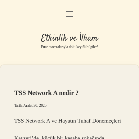
menüyü
Anasayfa
aç
Gizlilik Politikası
Etkinlik ve İlham
Yasal Uyarı
Fuar maceralarıyla dolu keyifli bilgiler!
Hakkımızda
TSS Network A nedir ?
Tarih: Aralık 30, 2025
TSS Network A ve Hayatın Tuhaf Dönemeçleri
Kayseri’de, küçük bir kasaba sokağında