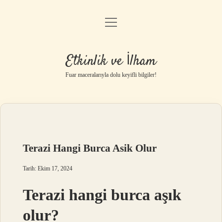
menüyü
Anasayfa
aç
Gizlilik Politikası
Etkinlik ve İlham
Yasal Uyarı
Fuar maceralarıyla dolu keyifli bilgiler!
Hakkımızda
Terazi Hangi Burca Asik Olur
Tarih: Ekim 17, 2024
Terazi hangi burca aşık
olur?