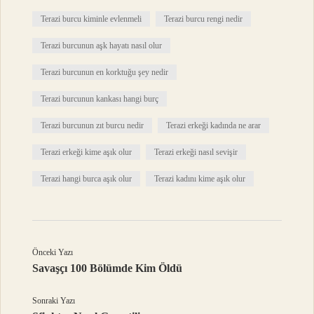
Terazi burcu kiminle evlenmeli
Terazi burcu rengi nedir
Terazi burcunun aşk hayatı nasıl olur
Terazi burcunun en korktuğu şey nedir
Terazi burcunun kankası hangi burç
Terazi burcunun zıt burcu nedir
Terazi erkeği kadında ne arar
Terazi erkeği kime aşık olur
Terazi erkeği nasıl sevişir
Terazi hangi burca aşık olur
Terazi kadını kime aşık olur
Önceki Yazı
Savaşçı 100 Bölümde Kim Öldü
Sonraki Yazı