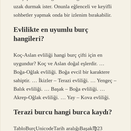
uzak durmak ister. Onunla eğlenceli ve keyifli
sohbetler yapmak onda bir izlenim bırakabilir.
Evlilikte en uyumlu burç
hangileri?
Koç-Aslan evliliği hangi burç çifti için en
uygundur? Koç ve Aslan doğal eşlerdir. …
Boğa-Oğlak evliliği. Boğa evcil bir karaktere
sahiptir. … İkizler – Terazi evliliği. … Yengeç –
Balık evliliği. … Başak – Boğa evliliği. …
Akrep-Oğlak evliliği. … Yay – Kova evliliği.
Terazi burcu hangi burca kaydı?
TabloBurçUnicodeTarih aralığıBaşak♍︎23