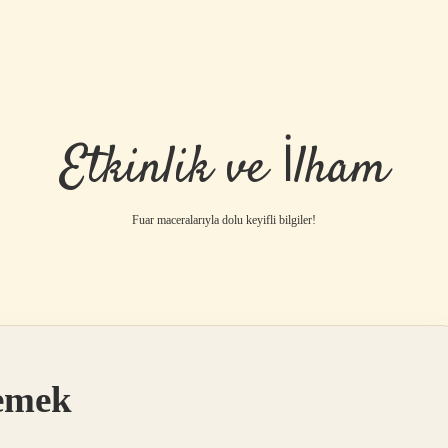
Etkinlik ve İlham
Fuar maceralarıyla dolu keyifli bilgiler!
Demek