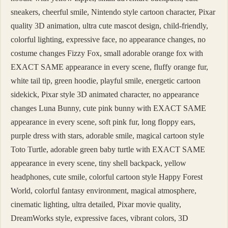
sneakers, cheerful smile, Nintendo style cartoon character, Pixar
quality 3D animation, ultra cute mascot design, child-friendly,
colorful lighting, expressive face, no appearance changes, no
costume changes Fizzy Fox, small adorable orange fox with
EXACT SAME appearance in every scene, fluffy orange fur,
white tail tip, green hoodie, playful smile, energetic cartoon
sidekick, Pixar style 3D animated character, no appearance
changes Luna Bunny, cute pink bunny with EXACT SAME
appearance in every scene, soft pink fur, long floppy ears,
purple dress with stars, adorable smile, magical cartoon style
Toto Turtle, adorable green baby turtle with EXACT SAME
appearance in every scene, tiny shell backpack, yellow
headphones, cute smile, colorful cartoon style Happy Forest
World, colorful fantasy environment, magical atmosphere,
cinematic lighting, ultra detailed, Pixar movie quality,
DreamWorks style, expressive faces, vibrant colors, 3D