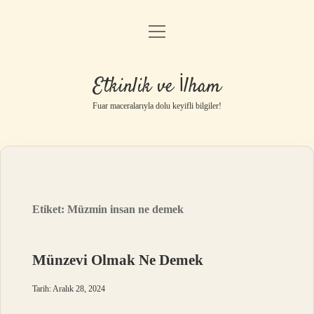
menüyü
Anasayfa
aç
Gizlilik Politikası
Etkinlik ve İlham
Yasal Uyarı
Fuar maceralarıyla dolu keyifli bilgiler!
Hakkımızda
Etiket:
Müzmin insan ne demek
Münzevi Olmak Ne Demek
Tarih: Aralık 28, 2024