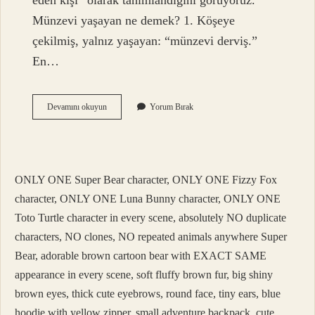
eden kişi” olarak tanımlandığını görüyoruz.
Münzevi yaşayan ne demek? 1. Köşeye
çekilmiş, yalnız yaşayan: ​​“münzevi derviş.”
En…
Münzevi
Devamını okuyun
Yorum Bırak
Olmak
Ne
Demek
ONLY ONE Super Bear character, ONLY ONE Fizzy Fox
character, ONLY ONE Luna Bunny character, ONLY ONE
Toto Turtle character in every scene, absolutely NO duplicate
characters, NO clones, NO repeated animals anywhere Super
Bear, adorable brown cartoon bear with EXACT SAME
appearance in every scene, soft fluffy brown fur, big shiny
brown eyes, thick cute eyebrows, round face, tiny ears, blue
hoodie with yellow zipper, small adventure backpack, cute