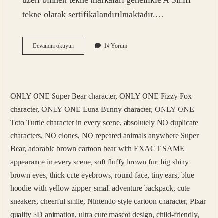
üzeri bilinen tekne markaları genellikle A Sınıfı
tekne olarak sertifikalandırılmaktadır.…
Tekne
Devamını okuyun
14 Yorum
Klasık
Ne
Demek
ONLY ONE Super Bear character, ONLY ONE Fizzy Fox
character, ONLY ONE Luna Bunny character, ONLY ONE
Toto Turtle character in every scene, absolutely NO duplicate
characters, NO clones, NO repeated animals anywhere Super
Bear, adorable brown cartoon bear with EXACT SAME
appearance in every scene, soft fluffy brown fur, big shiny
brown eyes, thick cute eyebrows, round face, tiny ears, blue
hoodie with yellow zipper, small adventure backpack, cute
sneakers, cheerful smile, Nintendo style cartoon character, Pixar
quality 3D animation, ultra cute mascot design, child-friendly,