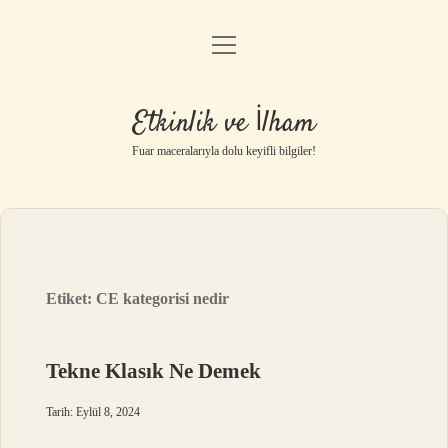
menüyü
Anasayfa
aç
Gizlilik Politikası
Etkinlik ve İlham
Yasal Uyarı
Fuar maceralarıyla dolu keyifli bilgiler!
Hakkımızda
Etiket:
CE kategorisi nedir
Tekne Klasık Ne Demek
Tarih: Eylül 8, 2024