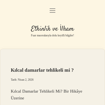
menüyü
Anasayfa
aç
Gizlilik Politikası
Etkinlik ve İlham
Yasal Uyarı
Fuar maceralarıyla dolu keyifli bilgiler!
Hakkımızda
Kılcal damarlar tehlikeli mi ?
Tarih: Nisan 2, 2026
Kılcal Damarlar Tehlikeli Mi? Bir Hikâye
Üzerine