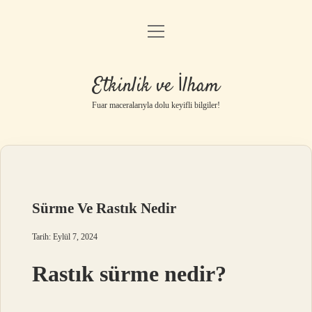
menüyü
Anasayfa
aç
Gizlilik Politikası
Etkinlik ve İlham
Yasal Uyarı
Fuar maceralarıyla dolu keyifli bilgiler!
Hakkımızda
Sürme Ve Rastık Nedir
Tarih: Eylül 7, 2024
Rastık sürme nedir?