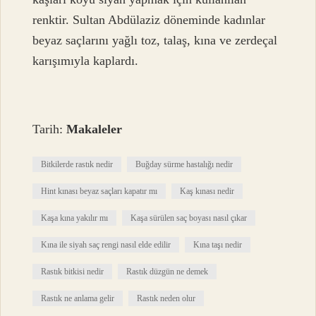
renktir. Sultan Abdülaziz döneminde kadınlar
beyaz saçlarını yağlı toz, talaş, kına ve zerdeçal
karışımıyla kaplardı.
Tarih:
Makaleler
Bitkilerde rastık nedir
Buğday sürme hastalığı nedir
Hint kınası beyaz saçları kapatır mı
Kaş kınası nedir
Kaşa kına yakılır mı
Kaşa sürülen saç boyası nasıl çıkar
Kına ile siyah saç rengi nasıl elde edilir
Kına taşı nedir
Rastık bitkisi nedir
Rastık düzgün ne demek
Rastık ne anlama gelir
Rastık neden olur