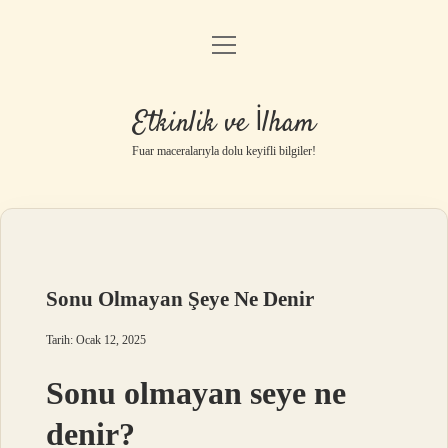
menüyü
Anasayfa
aç
Gizlilik Politikası
Etkinlik ve İlham
Yasal Uyarı
Fuar maceralarıyla dolu keyifli bilgiler!
Hakkımızda
Sonu Olmayan Şeye Ne Denir
Tarih: Ocak 12, 2025
Sonu olmayan seye ne
denir?