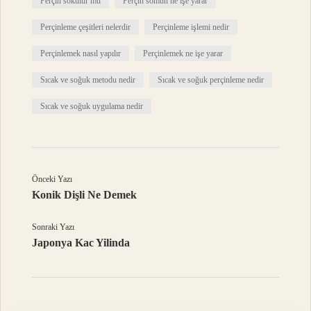
Perçin sökülür mü
Perçin somun ne işe yarar
Perçinleme çeşitleri nelerdir
Perçinleme işlemi nedir
Perçinlemek nasıl yapılır
Perçinlemek ne işe yarar
Sıcak ve soğuk metodu nedir
Sıcak ve soğuk perçinleme nedir
Sıcak ve soğuk uygulama nedir
Önceki Yazı
Konik Dişli Ne Demek
Sonraki Yazı
Japonya Kac Yilinda