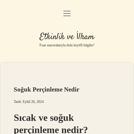
menüyü
Anasayfa
aç
Gizlilik Politikası
Etkinlik ve İlham
Yasal Uyarı
Fuar maceralarıyla dolu keyifli bilgiler!
Hakkımızda
Soğuk Perçinleme Nedir
Tarih: Eylül 26, 2024
Sıcak ve soğuk
perçinleme nedir?