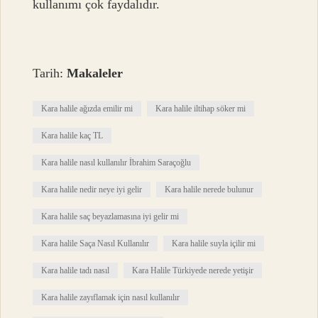
kullanımı çok faydalıdır.
Tarih:
Makaleler
Kara halile ağızda emilir mi
Kara halile iltihap söker mi
Kara halile kaç TL
Kara halile nasıl kullanılır İbrahim Saraçoğlu
Kara halile nedir neye iyi gelir
Kara halile nerede bulunur
Kara halile saç beyazlamasına iyi gelir mi
Kara halile Saça Nasıl Kullanılır
Kara halile suyla içilir mi
Kara halile tadı nasıl
Kara Halile Türkiyede nerede yetişir
Kara halile zayıflamak için nasıl kullanılır