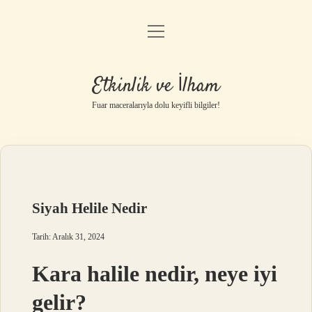
menüyü
Anasayfa
aç
Gizlilik Politikası
Etkinlik ve İlham
Yasal Uyarı
Fuar maceralarıyla dolu keyifli bilgiler!
Hakkımızda
Siyah Helile Nedir
Tarih: Aralık 31, 2024
Kara halile nedir, neye iyi
gelir?