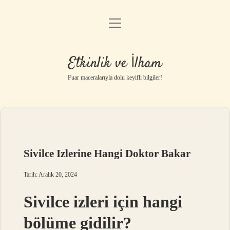
menüyü
Anasayfa
aç
Gizlilik Politikası
Etkinlik ve İlham
Yasal Uyarı
Fuar maceralarıyla dolu keyifli bilgiler!
Hakkımızda
Sivilce Izlerine Hangi Doktor Bakar
Tarih: Aralık 20, 2024
Sivilce izleri için hangi
bölüme gidilir?