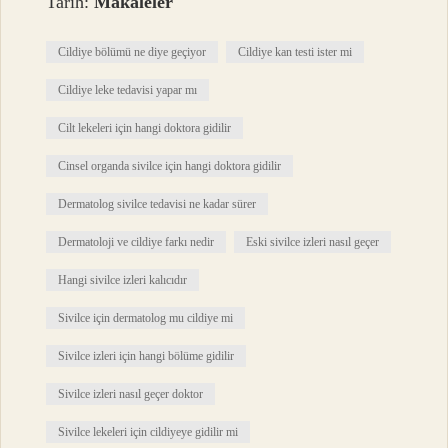
Tarih:
Makaleler
Cildiye bölümü ne diye geçiyor
Cildiye kan testi ister mi
Cildiye leke tedavisi yapar mı
Cilt lekeleri için hangi doktora gidilir
Cinsel organda sivilce için hangi doktora gidilir
Dermatolog sivilce tedavisi ne kadar sürer
Dermatoloji ve cildiye farkı nedir
Eski sivilce izleri nasıl geçer
Hangi sivilce izleri kalıcıdır
Sivilce için dermatolog mu cildiye mi
Sivilce izleri için hangi bölüme gidilir
Sivilce izleri nasıl geçer doktor
Sivilce lekeleri için cildiyeye gidilir mi