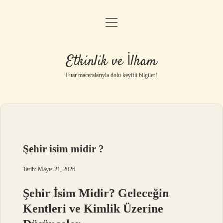
menüyü
Anasayfa
aç
Gizlilik Politikası
Etkinlik ve İlham
Yasal Uyarı
Fuar maceralarıyla dolu keyifli bilgiler!
Hakkımızda
Şehir isim midir ?
Tarih: Mayıs 21, 2026
Şehir İsim Midir? Geleceğin
Kentleri ve Kimlik Üzerine