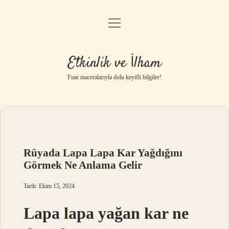
menüyü
Anasayfa
aç
Gizlilik Politikası
Etkinlik ve İlham
Yasal Uyarı
Fuar maceralarıyla dolu keyifli bilgiler!
Hakkımızda
Rüyada Lapa Lapa Kar Yağdığını
Görmek Ne Anlama Gelir
Tarih: Ekim 15, 2024
Lapa lapa yağan kar ne