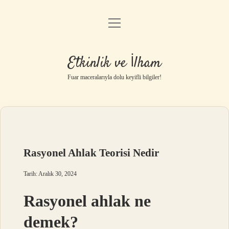
menüyü
Anasayfa
aç
Gizlilik Politikası
Etkinlik ve İlham
Yasal Uyarı
Fuar maceralarıyla dolu keyifli bilgiler!
Hakkımızda
Rasyonel Ahlak Teorisi Nedir
Tarih: Aralık 30, 2024
Rasyonel ahlak ne
demek?