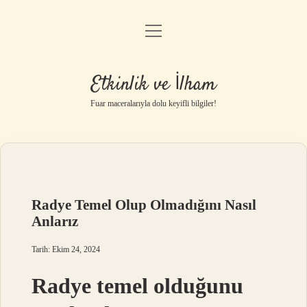
menüyü
Anasayfa
aç
Gizlilik Politikası
Etkinlik ve İlham
Yasal Uyarı
Fuar maceralarıyla dolu keyifli bilgiler!
Hakkımızda
Radye Temel Olup Olmadığını Nasıl
Anlarız
Tarih: Ekim 24, 2024
Radye temel olduğunu