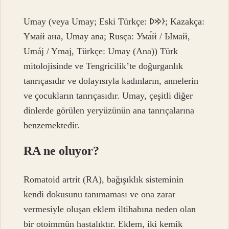
Umay (veya Umay; Eski Türkçe: 𐰆𐰢𐰖; Kazakça:
Ұмай aна, Umay ana; Rusça: Ума́й / Ымай,
Umáj / Ymaj, Türkçe: Umay (Ana)) Türk
mitolojisinde ve Tengricilik’te doğurganlık
tanrıçasıdır ve dolayısıyla kadınların, annelerin
ve çocukların tanrıçasıdır. Umay, çeşitli diğer
dinlerde görülen yeryüzünün ana tanrıçalarına
benzemektedir.
RA ne oluyor?
Romatoid artrit (RA), bağışıklık sisteminin
kendi dokusunu tanımaması ve ona zarar
vermesiyle oluşan eklem iltihabına neden olan
bir otoimmün hastalıktır. Eklem, iki kemik