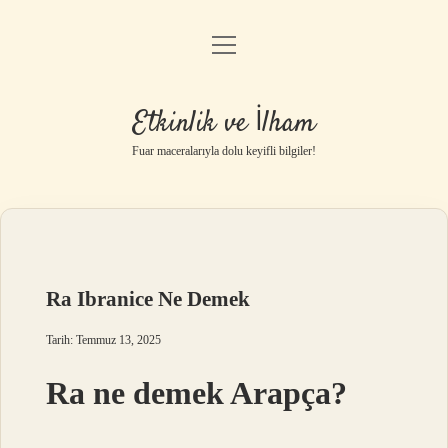
menüyü
Anasayfa
aç
Gizlilik Politikası
Etkinlik ve İlham
Yasal Uyarı
Fuar maceralarıyla dolu keyifli bilgiler!
Hakkımızda
Ra Ibranice Ne Demek
Tarih: Temmuz 13, 2025
Ra ne demek Arapça?