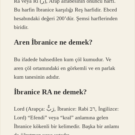
Ra veya Rı (ر‎), Arap alfabesinin onuncu harfi.
Bu harfin İbranice karşılığı Reş harfidir. Ebced
hesabındaki değeri 200’dür. Şemsi harflerinden
biridir.
Aren İbranice ne demek?
Bu ifadede bahsedilen kum çöl kumudur. Ve
aren çöl ortamındaki en görkemli ve en parlak
kum tanesinin adıdır.
İbranice RA ne demek?
Lord (Arapça: رَبٌّ‎, İbranice: Rabi רב, İngilizce:
Lord) “Efendi” veya “kral” anlamına gelen
İbranice kökenli bir kelimedir. Başka bir anlamı
da öğretmen veya ustadır.