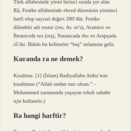
Türk alfabesinde yirmi birinci sırada yer alan
Râ, Fenike alfabesinde ebced düzeninin yirminci
harfi olup sayısal değeri 200’dür. Fenike
dilindeki adı rostur (res, Ar. re’s), Aramice ve
İbranicede res (reş), Yunancada rho ve Arapçada
râ’dır. Bütün bu kelimeler “baş” anlamına gelir.
Kuranda ra ne demek?
Kısaltma. [1] (İslam) Radiyallahu Anhu’nun
kısaltması (“Allah ondan razı olsun.” –
Muhammed zamanında yaşayan erkek sahabe
için kullanılır.)
Ra hangi harftir?