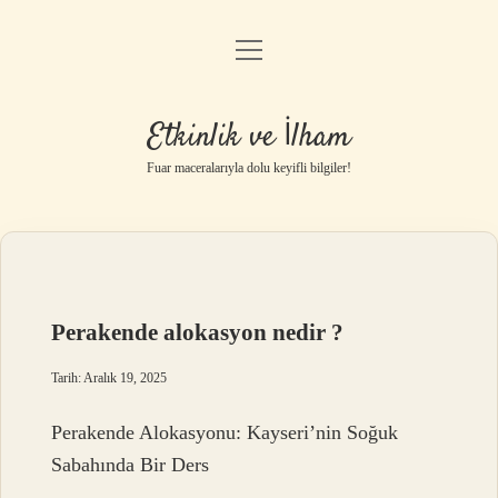
menüyü
Anasayfa
aç
Gizlilik Politikası
Etkinlik ve İlham
Yasal Uyarı
Fuar maceralarıyla dolu keyifli bilgiler!
Hakkımızda
Perakende alokasyon nedir ?
Tarih: Aralık 19, 2025
Perakende Alokasyonu: Kayseri’nin Soğuk
Sabahında Bir Ders