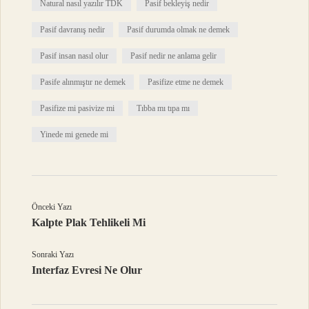
Natural nasıl yazılır TDK
Pasif bekleyiş nedir
Pasif davranış nedir
Pasif durumda olmak ne demek
Pasif insan nasıl olur
Pasif nedir ne anlama gelir
Pasife alınmıştır ne demek
Pasifize etme ne demek
Pasifize mi pasivize mi
Tıbba mı tıpa mı
Yinede mi genede mi
Önceki Yazı
Kalpte Plak Tehlikeli Mi
Sonraki Yazı
Interfaz Evresi Ne Olur