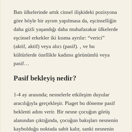
Batı ülkelerinde artık cinsel ilişkideki pozisyona
göre böyle bir ayrım yapılmasa da, eşcinselliğin
daha gizli yaşandığı daha muhafazakar ülkelerde
eşcinsel erkekler iki kısma ayrılır: “verici”
(aktif, aktif) veya alıcı (pasif). , ve bu
kültürlerde özellikle kadınsı görünümlü veya
pasif…
Pasif bekleyiş nedir?
1-4 ay arasında; nesnelerle etkileşim duyular
aracılığıyla gerçekleşir. Piaget bu döneme pasif
beklenti adını verir. Bir nesne çocuğun görüş
alanından çıktığında, çocuğun bakışları nesnenin
kaybolduğu noktada sabit kalır, sanki nesnenin