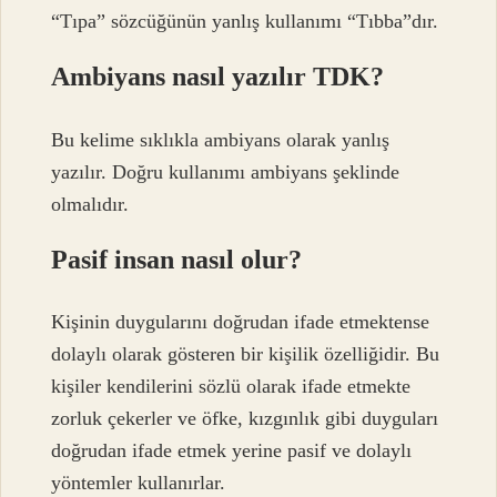
“Tıpa” sözcüğünün yanlış kullanımı “Tıbba”dır.
Ambiyans nasıl yazılır TDK?
Bu kelime sıklıkla ambiyans olarak yanlış
yazılır. Doğru kullanımı ambiyans şeklinde
olmalıdır.
Pasif insan nasıl olur?
Kişinin duygularını doğrudan ifade etmektense
dolaylı olarak gösteren bir kişilik özelliğidir. Bu
kişiler kendilerini sözlü olarak ifade etmekte
zorluk çekerler ve öfke, kızgınlık gibi duyguları
doğrudan ifade etmek yerine pasif ve dolaylı
yöntemler kullanırlar.