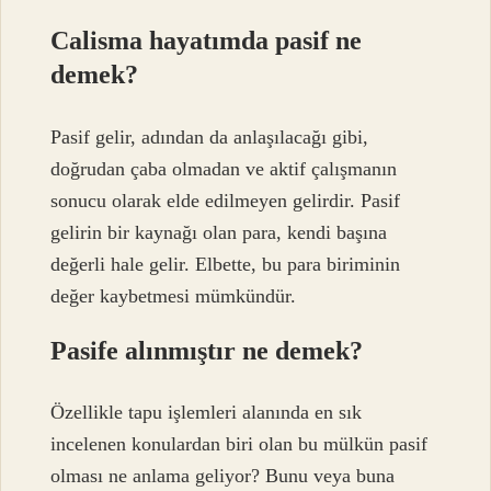
Calisma hayatımda pasif ne
demek?
Pasif gelir, adından da anlaşılacağı gibi,
doğrudan çaba olmadan ve aktif çalışmanın
sonucu olarak elde edilmeyen gelirdir. Pasif
gelirin bir kaynağı olan para, kendi başına
değerli hale gelir. Elbette, bu para biriminin
değer kaybetmesi mümkündür.
Pasife alınmıştır ne demek?
Özellikle tapu işlemleri alanında en sık
incelenen konulardan biri olan bu mülkün pasif
olması ne anlama geliyor? Bunu veya buna