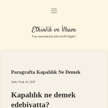
menüyü
Anasayfa
aç
Gizlilik Politikası
Etkinlik ve İlham
Yasal Uyarı
Fuar maceralarıyla dolu keyifli bilgiler!
Hakkımızda
Paragrafta Kapalılık Ne Demek
Tarih: Ocak 16, 2025
Kapalılık ne demek
edebiyatta?