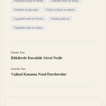
Paragrafta üslup ne demek
Tutarlılık nedir tyt türkçe
Tutarlılık örneği nedir
Üslup ve biçem ne demek
Uygunluk nedir tyt felsefe
Yalınlık nedir tyt
Yoğunluk nedir tyt türkçe
Önceki Yazı
Bitkilerde Kuraklık Stresi Nedir
Sonraki Yazı
Vajinal Kanama Nasıl Durdurulur