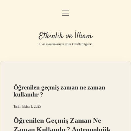
menüyü
Anasayfa
aç
Gizlilik Politikası
Etkinlik ve İlham
Yasal Uyarı
Fuar maceralarıyla dolu keyifli bilgiler!
Hakkımızda
Öğrenilen geçmiş zaman ne zaman
kullanılır ?
Tarih: Ekim 1, 2025
Öğrenilen Geçmiş Zaman Ne
Zaman Kullanılır? Antropolojik