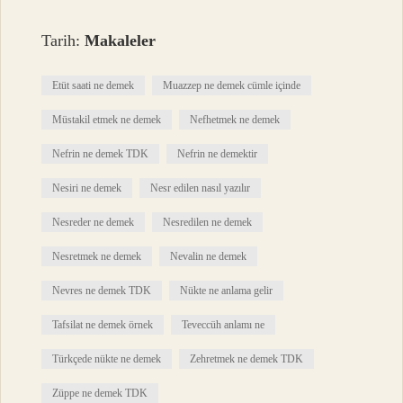
Tarih:
Makaleler
Etüt saati ne demek
Muazzep ne demek cümle içinde
Müstakil etmek ne demek
Nefhetmek ne demek
Nefrin ne demek TDK
Nefrin ne demektir
Nesiri ne demek
Nesr edilen nasıl yazılır
Nesreder ne demek
Nesredilen ne demek
Nesretmek ne demek
Nevalin ne demek
Nevres ne demek TDK
Nükte ne anlama gelir
Tafsilat ne demek örnek
Teveccüh anlamı ne
Türkçede nükte ne demek
Zehretmek ne demek TDK
Züppe ne demek TDK