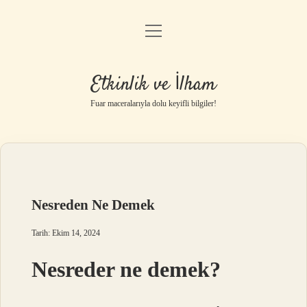
menüyü
Anasayfa
aç
Gizlilik Politikası
Etkinlik ve İlham
Yasal Uyarı
Fuar maceralarıyla dolu keyifli bilgiler!
Hakkımızda
Nesreden Ne Demek
Tarih: Ekim 14, 2024
Nesreder ne demek?