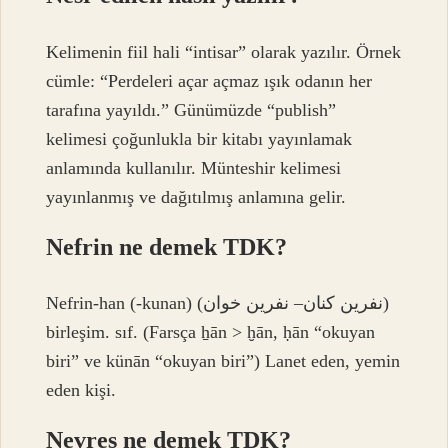
Kelimenin fiil hali “intisar” olarak yazılır. Örnek
cümle: “Perdeleri açar açmaz ışık odanın her
tarafına yayıldı.” Günümüzde “publish”
kelimesi çoğunlukla bir kitabı yayınlamak
anlamında kullanılır. Münteshir kelimesi
yayınlanmış ve dağıtılmış anlamına gelir.
Nefrin ne demek TDK?
Nefrin-han (-kunan) (ﻧﻔﺮﻳﻦ ﻛﻨﺎﻥ– ﻧﻔﺮﻳﻦ ﺧﻮﺍﻥ)
birleşim. sıf. (Farsça ẖān > ḫān, ḥān “okuyan
biri” ve künān “okuyan biri”) Lanet eden, yemin
eden kişi.
Nevres ne demek TDK?