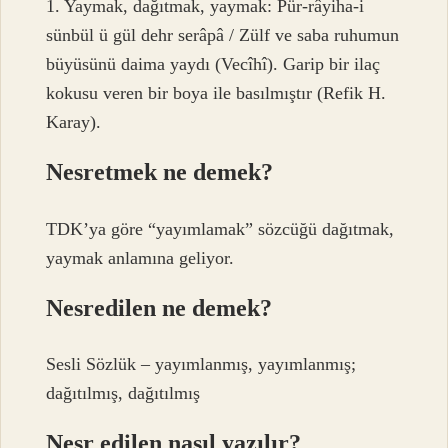
1. Yaymak, dağıtmak, yaymak: Pür-râyiha-i
sünbül ü gül dehr serâpâ / Zülf ve saba ruhumun
büyüsünü daima yaydı (Vecîhî). Garip bir ilaç
kokusu veren bir boya ile basılmıştır (Refik H.
Karay).
Nesretmek ne demek?
TDK’ya göre “yayımlamak” sözcüğü dağıtmak,
yaymak anlamına geliyor.
Nesredilen ne demek?
Sesli Sözlük – yayımlanmış, yayımlanmış;
dağıtılmış, dağıtılmış
Nesr edilen nasıl yazılır?