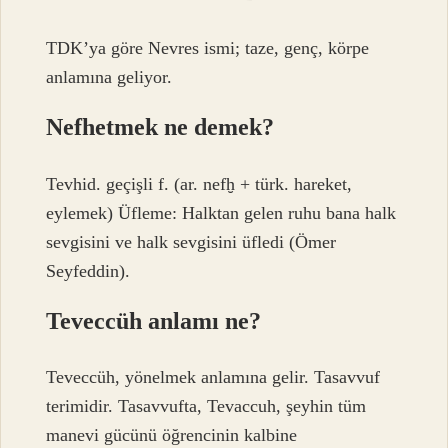
TDK’ya göre Nevres ismi; taze, genç, körpe
anlamına geliyor.
Nefhetmek ne demek?
Tevhid. geçişli f. (ar. nefḫ + türk. hareket,
eylemek) Üfleme: Halktan gelen ruhu bana halk
sevgisini ve halk sevgisini üfledi (Ömer
Seyfeddin).
Teveccüh anlamı ne?
Teveccüh, yönelmek anlamına gelir. Tasavvuf
terimidir. Tasavvufta, Tevaccuh, şeyhin tüm
manevi gücünü öğrencinin kalbine