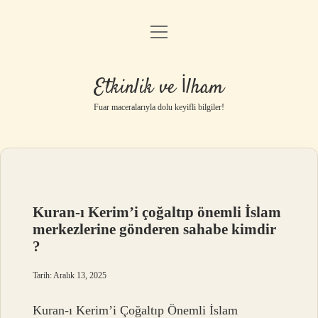
menüyü
Anasayfa
aç
Gizlilik Politikası
Etkinlik ve İlham
Yasal Uyarı
Fuar maceralarıyla dolu keyifli bilgiler!
Hakkımızda
Kuran-ı Kerim’i çoğaltıp önemli İslam
merkezlerine gönderen sahabe kimdir
?
Tarih: Aralık 13, 2025
Kuran-ı Kerim’i Çoğaltıp Önemli İslam