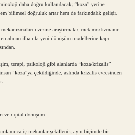
rminoloji daha doğru kullanılacak; “koza” yerine
hem bilimsel doğruluk artar hem de farkındalık gelişir.
in mekanizmaları üzerine araştırmalar, metamorfizmanın
ten alınan ilhamla yeni dönüşüm modellerine kapı
sından.
şim, terapi, psikoloji gibi alanlarda “koza/krizalis”
r insan “koza”ya çekildiğinde, aslında krizalis evresinden
r.
im ve dijital dönüşüm
amlanınca iç mekanlar şekillenir; aynı biçimde bir