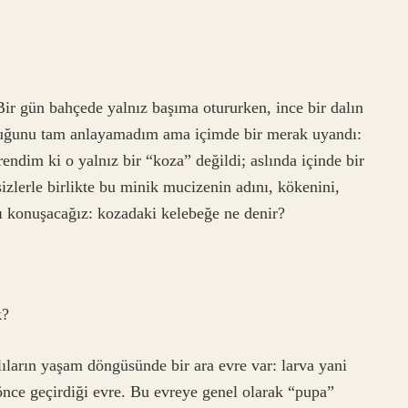
ir gün bahçede yalnız başıma otururken, ince bir dalın
duğunu tam anlayamadım ama içimde bir merak uyandı:
ndim ki o yalnız bir “koza” değildi; aslında içinde bir
zlerle birlikte bu minik mucizenin adını, kökenini,
 konuşacağız: kozadaki kelebeğe ne denir?
k?
ıların yaşam döngüsünde bir ara evre var: larva yani
 önce geçirdiği evre. Bu evreye genel olarak “pupa”