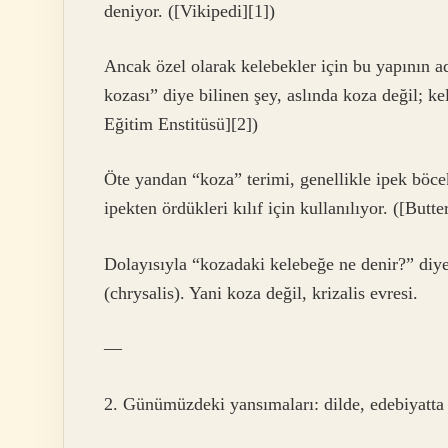
deniyor. ([Vikipedi][1])
Ancak özel olarak kelebekler için bu yapının ad
kozası” diye bilinen şey, aslında koza değil; ke
Eğitim Enstitüsü][2])
Öte yandan “koza” terimi, genellikle ipek böcekl
ipekten ördükleri kılıf için kullanılıyor. ([Butt
Dolayısıyla “kozadaki kelebeğe ne denir?” diye
(chrysalis). Yani koza değil, krizalis evresi.
—
2. Günümüzdeki yansımaları: dilde, edebiyatta