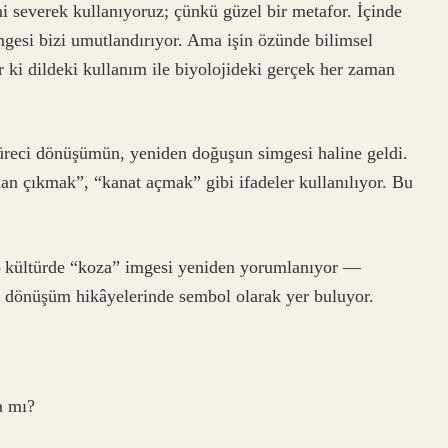
i severek kullanıyoruz; çünkü güzel bir metafor. İçinde
gesi bizi umutlandırıyor. Ama işin özünde bilimsel
 ki dildeki kullanım ile biyolojideki gerçek her zaman
süreci dönüşümün, yeniden doğuşun simgesi haline geldi.
dan çıkmak”, “kanat açmak” gibi ifadeler kullanılıyor. Bu
p kültürde “koza” imgesi yeniden yorumlanıyor —
sel dönüşüm hikâyelerinde sembol olarak yer buluyor.
a mı?