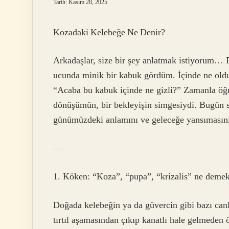
Tarih: Kasım 28, 2025
Kozadaki Kelebeğe Ne Denir?
Arkadaşlar, size bir şey anlatmak istiyorum… B
ucunda minik bir kabuk gördüm. İçinde ne ol
“Acaba bu kabuk içinde ne gizli?” Zamanla öğre
dönüşümün, bir bekleyişin simgesiydi. Bugün si
günümüzdeki anlamını ve geleceğe yansımasını
—
1. Köken: “Koza”, “pupa”, “krizalis” ne deme
Doğada kelebeğin ya da güvercin gibi bazı canl
tırtıl aşamasından çıkıp kanatlı hale gelmeden