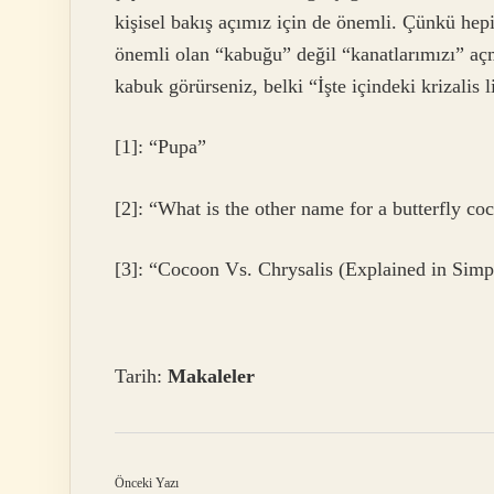
kişisel bakış açımız için de önemli. Çünkü hep
önemli olan “kabuğu” değil “kanatlarımızı” açm
kabuk görürseniz, belki “İşte içindeki krizalis l
[1]: “Pupa”
[2]: “What is the other name for a butterfly co
[3]: “Cocoon Vs. Chrysalis (Explained in Sim
Tarih:
Makaleler
Önceki Yazı