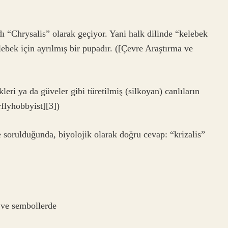
ı “Chrysalis” olarak geçiyor. Yani halk dilinde “kelebek
lebek için ayrılmış bir pupadır. ([Çevre Araştırma ve
eri ya da güveler gibi türetilmiş (silkoyan) canlıların
erflyhobbyist][3])
 sorulduğunda, biyolojik olarak doğru cevap: “krizalis”
 ve sembollerde