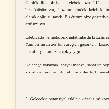
Günlük dilde biz hâlâ “kelebek kozası” ifadesin
bir dönüşüm var, “kozanın içindeki kelebek” im
olarak doğrusu farklı. Bu durum bize gösteriyor
örtüşmüyor.
Edebiyatta ve metaforik anlatımlarda krizalis 
Yani bir insan zor bir süreçten geçerken “koza
metafor günümüzde çok yaygın.
Geleceğe bakarsak: sosyal medya, sanat ve po
krizalis evresi yeni dijital mimarilerde, birey
—
3. Gelecekte potansiyel etkiler: krizalis mi koz