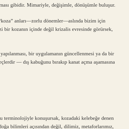
lması gibidir. Mimariyle, değişimle, dönüşümle buluşur.
 “koza” anları—zorlu dönemler—aslında bizim için
zi bir kozanın içinde değil krizalis evresinde görürsek,
n yapılanması, bir uygulamanın güncellenmesi ya da bir
üreçlerdir — dış kabuğunu bırakıp kanat açma aşamasına
u terminolojiyle konuşursak, kozadaki kelebeğe denen
doğa bilimleri açısından değil, dilimiz, metaforlarımız,